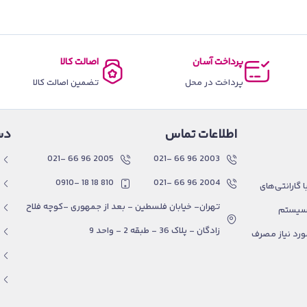
پرداخت آسان
اصالت کالا
پرداخت در محل
تضمین اصالت کالا
اطلاعات تماس
دس
2005 96 66 -021
2003 96 66 -021
810 18 18 -0910
2004 96 66 -021
گارانتی‌های
تهران- خیابان فلسطین - بعد از جمهوری -کوچه فلاح
 سیستم
زادگان - پلاک 36 - طبقه 2 - واحد 9
ورد نیاز مصرف