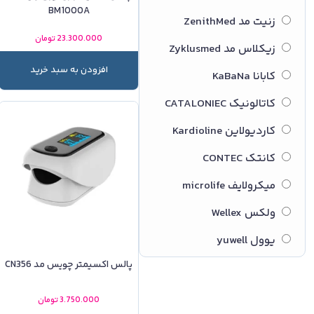
BM1000A
زنیت مد ZenithMed
23.300.000
تومان
زیکلاس مد Zyklusmed
افزودن به سبد خرید
کابانا KaBaNa
کاتالونیک CATALONIEC
کاردیولاین Kardioline
کانتک CONTEC
میکرولایف microlife
ولکس Wellex
یوول yuwell
پالس اکسیمتر چویس مد CN356
3.750.000
تومان