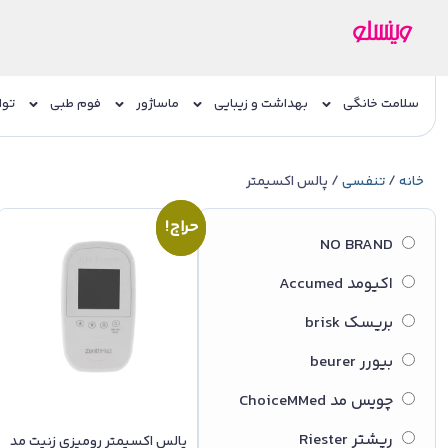
سلامت خانگی
بهداشت و زیبایی
ماساژور
فوم طبی
توا
خانه
/
تنفسی
/ پالس اکسیمتر
حراج!
حراج!
NO BRAND
اکیومد Accumed
بریسک brisk
بیورر beurer
چویس مد ChoiceMMed
ریشتر Riester
پالس اکسیمتر رومیزی زنیت مد