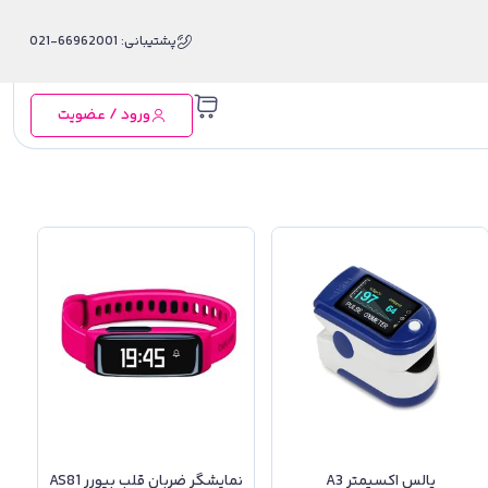
پشتیبانی: 66962001-021
ورود / عضویت
پالس اکسیمتر A3
نمایشگر ضربان قلب بیورر AS81