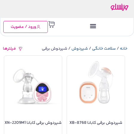
ورود / عضویت
خانه
/
سلامت خانگی
/
شیردوش
/ شیردوش برقی
فیلترها
شیردوش برقی کابانا XB-8768
شیردوش برقی کابانا XN-2209M1