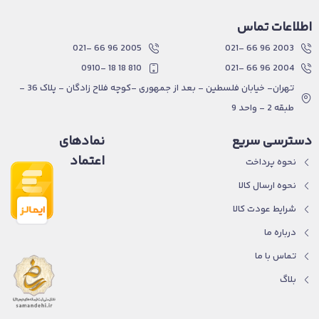
اطلاعات تماس
2005 96 66 -021
2003 96 66 -021
810 18 18 -0910
2004 96 66 -021
تهران- خیابان فلسطین - بعد از جمهوری -کوچه فلاح زادگان - پلاک 36 -
طبقه 2 - واحد 9
دسترسی سریع
نمادهای
اعتماد
نحوه پرداخت
نحوه ارسال کالا
شرایط عودت کالا
درباره ما
تماس با ما
بلاگ