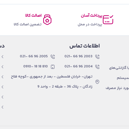
پرداخت آسان
اصالت کالا
پرداخت در محل
تضمین اصالت کالا
اطلاعات تماس
دس
2005 96 66 -021
2003 96 66 -021
810 18 18 -0910
2004 96 66 -021
گارانتی‌های
تهران- خیابان فلسطین - بعد از جمهوری -کوچه فلاح
 سیستم
زادگان - پلاک 36 - طبقه 2 - واحد 9
ورد نیاز مصرف