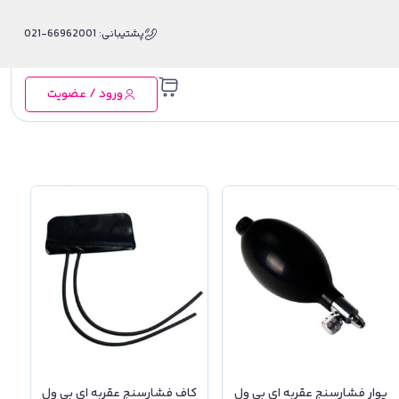
پشتیبانی: 66962001-021
ورود / عضویت
پوار فشارسنج عقربه ای بی ول
کاف فشارسنج عقربه ای بی ول