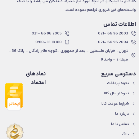
کالاهای با کیفیت و هر آنچه مورد نیاز مصرف کنندگان می باشد را با حذف
واسطه‌های غیر ضروری فراهم نموده است.
اطلاعات تماس
2005 96 66 -021
2003 96 66 -021
810 18 18 -0910
2004 96 66 -021
تهران- خیابان فلسطین - بعد از جمهوری -کوچه فلاح زادگان - پلاک 36 -
طبقه 2 - واحد 9
دسترسی سریع
نمادهای
اعتماد
نحوه پرداخت
نحوه ارسال کالا
شرایط عودت کالا
درباره ما
تماس با ما
بلاگ