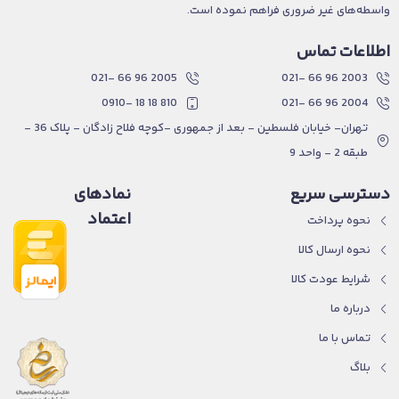
واسطه‌های غیر ضروری فراهم نموده است.
اطلاعات تماس
2005 96 66 -021
2003 96 66 -021
810 18 18 -0910
2004 96 66 -021
تهران- خیابان فلسطین - بعد از جمهوری -کوچه فلاح زادگان - پلاک 36 -
طبقه 2 - واحد 9
دسترسی سریع
نمادهای
اعتماد
نحوه پرداخت
نحوه ارسال کالا
شرایط عودت کالا
درباره ما
تماس با ما
بلاگ