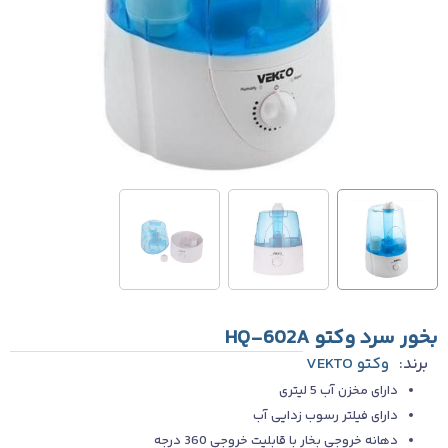
بخور سرد وکتو HQ-602A
برند:
وکتو VEKTO
دارای مخزن آب 5 لیتری
دارای فیلتر رسوب زدایی آب
د‌هانه خروجی بخار با قابلیت خروجی 360 د‌رجه