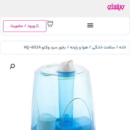
ورود / عضویت
خانه
/
سلامت خانگی
/
هوا و رایحه
/ بخور سرد وکتو HQ-602A