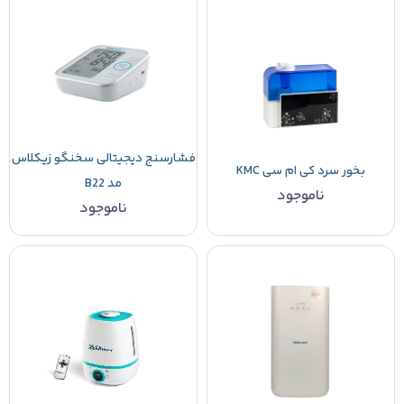
فشارسنج دیجیتالی سخنگو زیکلاس
بخور سرد کی ام سی KMC
مد B22
ناموجود
ناموجود