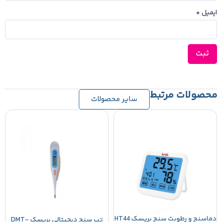
ایمیل
*
محصولات مرتبط
سایر محصولات
دماسنج و رطوبت سنج بریسک HT44
تب سنج دیجیتالی بریسک DMT-