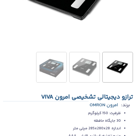
ترازو دیجیتالی تشخیصی امرون VIVA
برند:
امرون OMRON
ظرفیت: 150 کیلوگرم
30 جایگاه حافظه
اندازه: 285x280x28 میلی متر
منبع تغذیه: 4 باتری قلیایی AAA