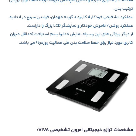
استفاده از فناوری تجزیه و تحلیل امپدانس بیوالکتریک (BIA) برای ارزیابی
ترکیب بدن.
عملکرد تشخیص خودکار 4 کاربره + گزینه مهمان، خواندن سریع در 4 ثانیه،
عملکرد روشن/خاموش خودکار و نمایشگر LCD بزرگ را داراست.
از دیگر ویژگی های این وسیله نمایش متابولیسم استراحت (حداقل میزان
کالری مورد نیاز برای حفظ سلامت بدن طی فعالیت روزمره) می باشد.
مشخصات ترازو دیجیتالی امرون تشخیصی VIVA: