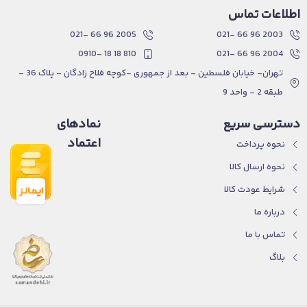
اطلاعات تماس
2005 96 66 -021
2003 96 66 -021
810 18 18 -0910
2004 96 66 -021
تهران- خیابان فلسطین - بعد از جمهوری -کوچه فلاح زادگان - پلاک 36 -
طبقه 2 - واحد 9
دسترسی سریع
نمادهای
اعتماد
نحوه پرداخت
نحوه ارسال کالا
شرایط عودت کالا
درباره ما
تماس با ما
بلاگ