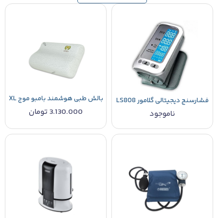
بالش طبی هوشمند بامبو موج XL
فشارسنج دیجیتالی گلامور LS808
3.130.000
تومان
ناموجود