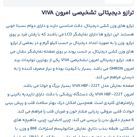
ترازو دیجیتالی تشخیصی امرون VIVA
ترازو های وزن کشی دیجیتال، دقت مناسبی دارند و دارای دوام نسبتا خوبی
هستند. این ترازو ها دارای نمایشگر LCD می باشند که با رفتن فرد بر روی
ترازو، وزن را به صورت اعداد دیجیتال بر حسب کیلو گرم و در بعضی از ترازو
های وزن کشی دیجیتال، بر حسب پوند بر روی صفحه نمایشگر، نشان می
دهد.
ترازو دیجیتالی امرون تشخیصی VIVA
یکی از بهترین تولیدات برند
امرون OMRON می باشد. بسیار با کیفیت بوده و نیاز مصرف کننده را به
درستی فراهم می کند.
صفحه نمایش مدل VIVA HBF-222T بسیار بزرگ و خوانا می باشد.
امرون VIVA HBF-222T یک دستگاه پزشکی با دقت، دارای تاییدیه بالینی و
پارامترهای کلیدی است. همچنین امکان درک بهتر سلامت قلب و پیش بینی
حوادث قلبی عروقی، ردیابی فشار خون و ضربان قلب را فراهم می کند.
6 معیار دقیق بدن را بررسی می کند: چربی احشایی، چربی، ماهیچه های
اسکلتی، طبقه بندب نتایج، نمایش متابولیسم استراحت، BMI و وزن، با