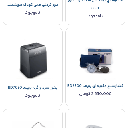
فشارسنج دیجیتالی سخنگو گلامور
دور گردنی طبی کودک هوشمند
U87E
ناموجود
ناموجود
فشارسنج عقربه ای بریمد BD2700
بخور سرد و گرم بریمد BD7620
2.550.000
تومان
ناموجود