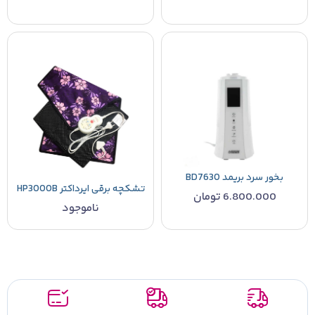
بخور سرد بریمد BD7630
تشکچه برقی ایرداکتر HP3000B
6.800.000
تومان
ناموجود