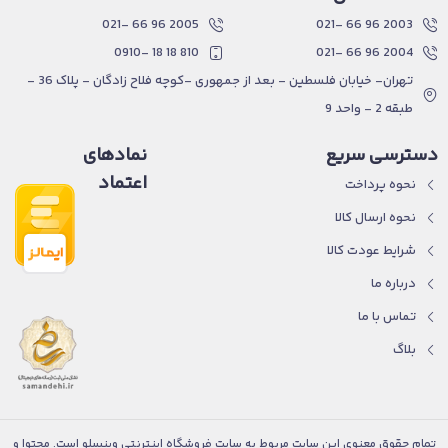
2005 96 66 -021
2003 96 66 -021
810 18 18 -0910
2004 96 66 -021
تهران- خیابان فلسطین - بعد از جمهوری -کوچه فلاح زادگان - پلاک 36 -
طبقه 2 - واحد 9
دسترسی سریع
نمادهای
اعتماد
نحوه پرداخت
نحوه ارسال کالا
شرایط عودت کالا
درباره ما
تماس با ما
بلاگ
تمام حقوق معنوی این سایت مربوط به سایت فروشگاه اینترنتی وینسلو است. محتوا و