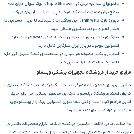
تکنولوژی سه لایه برش (Triple Sharpening):
نوک سوزن دارای سه
سطح برش متفاوت است که نفوذ به پوست را بسیار روان می‌کند.
دیواره نازک (Thin Wall):
این ویژگی اجازه می‌دهد تا جریان انسولین با
فشار کمتر و سرعت بیشتری منتقل شود.
سازگاری بالا:
سرسوزن انسولین پیک با تمامی قلم‌های استاندارد
انسولین موجود در بازار ایران سازگاری کامل دارد.
استریل و یکبار مصرف:
هر سوزن در بسته‌بندی کاملاً استریل قرار دارد
تا امنیت سلامت شما را تضمین کند.
مزایای خرید از فروشگاه تجهیزات پزشکی وینسلو
صادق عزیز، تهیه تجهیزات مصرفی دیابت از یک مرکز معتبر، دغدغه بسیاری از
کاربران است. فروشگاه
وینسلو
با درک این موضوع، بستری امن برای خرید
آنلاین فراهم کرده است. وقتی شما سوزن انسولین پیک را از وینسلو تهیه
می‌کنید، از مزایای زیر بهره‌مند می‌شوید:
ما اصالت تمامی کالاها را تضمین می‌کنیم تا شما نگران محصولات تقلبی در
بازار نباشید. تیم پشتیبانی وینسلو در تمام مراحل خرید همراه شماست تا