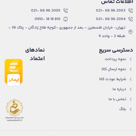
اطلاعات تماس
2005 96 66 -021
2003 96 66 -021
810 18 18 -0910
2004 96 66 -021
تهران- خیابان فلسطین - بعد از جمهوری -کوچه فلاح زادگان - پلاک 36 -
طبقه 2 - واحد 9
دسترسی سریع
نمادهای
اعتماد
نحوه پرداخت
نحوه ارسال کالا
شرایط عودت کالا
درباره ما
تماس با ما
بلاگ