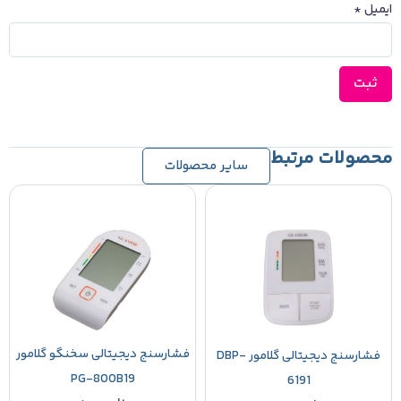
ایمیل
*
محصولات مرتبط
سایر محصولات
فشارسنج دیجیتالی سخنگو گلامور
فشارسنج دیجیتالی گلامور DBP-
PG-800B19
6191