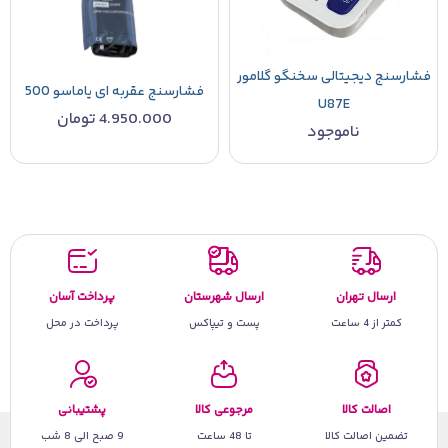
فشارسنج دیجیتالی سخنگو گلامور
فشارسنج عقربه ای یاماسو 500
U87E
4.950.000
تومان
ناموجود
ارسال تهران
ارسال شهرستان
پرداخت آسان
کمتر از 4 ساعت
پست و تیپاکس
پرداخت در محل
اصالت کالا
مرجوعی کالا
پشتیبانی
تضمین اصالت کالا
تا 48 ساعت
9 صبح الی 8 شب