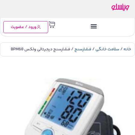
ورود / عضویت
خانه
/
سلامت خانگی
/
فشارسنج
/ فشارسنج دیجیتالی ولکس BPM68