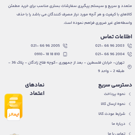
متعدد و سریع و سیستم پیگیری سفارشات بستری مناسب برای خرید مطمئن
کالاهای با کیفیت و هر آنچه مورد نیاز مصرف کنندگان می باشد را با حذف
واسطه‌های غیر ضروری فراهم نموده است.
اطلاعات تماس
2005 96 66 -021
2003 96 66 -021
810 18 18 -0910
2004 96 66 -021
تهران- خیابان فلسطین - بعد از جمهوری -کوچه فلاح زادگان - پلاک 36 -
طبقه 2 - واحد 9
دسترسی سریع
نمادهای
اعتماد
نحوه پرداخت
نحوه ارسال کالا
شرایط عودت کالا
درباره ما
تماس با ما