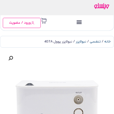
ورود / عضویت
خانه
/
تنفسی
/
نبولایزر
/ نبولایزر یوول 407A