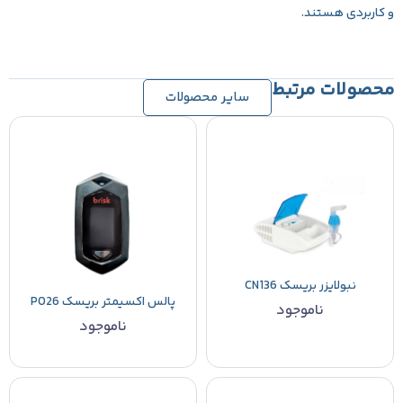
و کاربردی هستند.
محصولات مرتبط
سایر محصولات
نبولایزر بریسک CN136
پالس اکسیمتر بریسک PO26
ناموجود
ناموجود