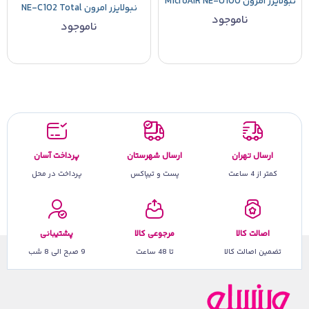
نبولایزر امرون MicroAIR NE-U100
نبولایزر امرون NE-C102 Total
ناموجود
ناموجود
ارسال تهران
ارسال شهرستان
پرداخت آسان
کمتر از 4 ساعت
پست و تیپاکس
پرداخت در محل
اصالت کالا
مرجوعی کالا
پشتیبانی
تضمین اصالت کالا
تا 48 ساعت
9 صبح الی 8 شب