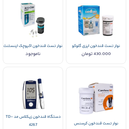
نوار تست قندخون ایزی گلوکو
نوار تست قندخون اکیوچک اینستنت
430.000
تومان
ناموجود
دستگاه قندخون زیکلاس مد TD-
نوار تست قندخون کرسنس
4267