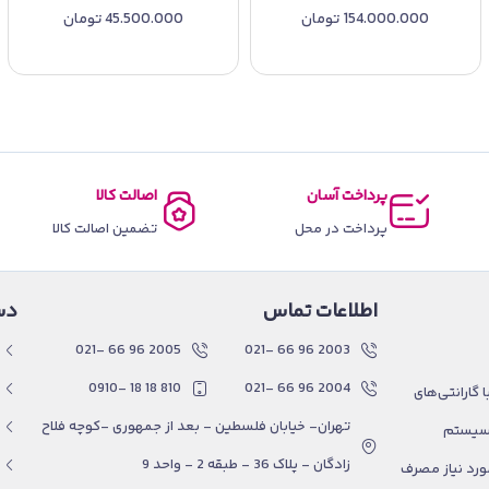
154.000.000
تومان
45.500.000
تومان
پرداخت آسان
اصالت کالا
پرداخت در محل
تضمین اصالت کالا
اطلاعات تماس
دس
2005 96 66 -021
2003 96 66 -021
810 18 18 -0910
2004 96 66 -021
گارانتی‌های
تهران- خیابان فلسطین - بعد از جمهوری -کوچه فلاح
 سیستم
زادگان - پلاک 36 - طبقه 2 - واحد 9
ورد نیاز مصرف