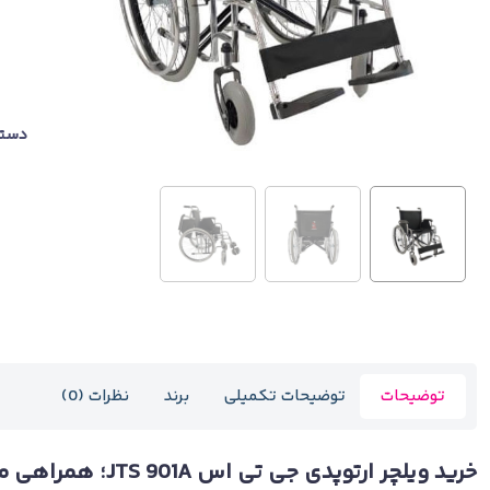
دسته
توضیحات
توضیحات تکمیلی
برند
نظرات (0)
خرید ویلچر ارتوپدی جی تی اس JTS 901A؛ همراهی مطمئن برای حرکت