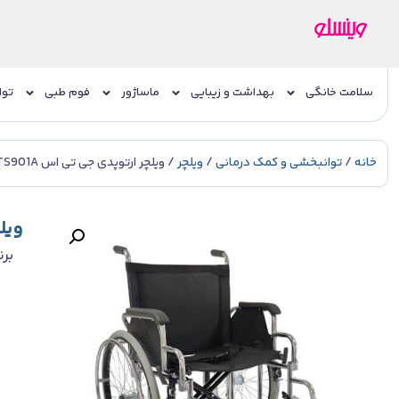
سلامت خانگی
بهداشت و زیبایی
ماساژور
فوم طبی
توا
خانه
/
توانبخشی و کمک درمانی
/
ویلچر
/ ویلچر ارتوپدی جی تی اس JTS901A
ویلچ
برن