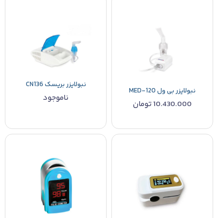
نبولایزر بریسک CN136
نبولایزر بی ول MED-120
ناموجود
10.430.000
تومان