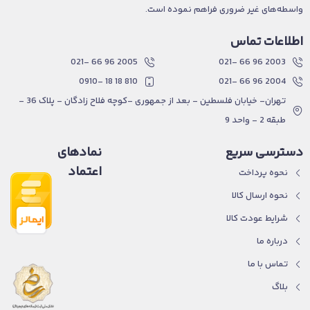
واسطه‌های غیر ضروری فراهم نموده است.
اطلاعات تماس
2005 96 66 -021
2003 96 66 -021
810 18 18 -0910
2004 96 66 -021
تهران- خیابان فلسطین - بعد از جمهوری -کوچه فلاح زادگان - پلاک 36 -
طبقه 2 - واحد 9
دسترسی سریع
نمادهای
اعتماد
نحوه پرداخت
نحوه ارسال کالا
شرایط عودت کالا
درباره ما
تماس با ما
بلاگ