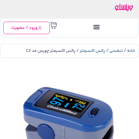
ورود / عضویت
خانه
/
تنفسی
/
پالس اکسیمتر
/ پالس اکسیمتر چویس مد C2