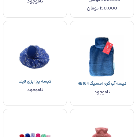
ناموجود
150.000
تومان
کیسه یخ ایزی لایف
کیسه آب گرم امسیگ HB164
ناموجود
ناموجود