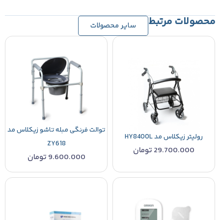
محصولات مرتبط
سایر محصولات
توالت فرنگی مبله تاشو زیکلاس مد
رولیتر زیکلاس مد HY8400L
ZY618
29.700.000
تومان
9.600.000
تومان