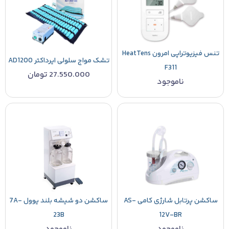
تنس فیزیوتراپی امرون HeatTens
تشک مواج سلولی ایرداکتر AD1200
F311
27.550.000
تومان
ناموجود
ساکشن پرتابل شارژی کامی AS-
ساکشن دو شیشه بلند یوول 7A-
23B
12V-BR